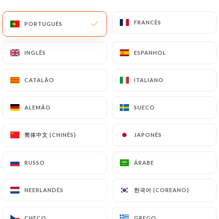
126 AVALIAÇÃO
FRANCÊS
FRANCÊS
PORTUGUÊS
PORTUGUÊS
RESTAURANT DE CUISINE FUSION ASIATIQUE
192 Rue Solférino
INGLÊS
INGLÊS
ESPANHOL
ESPANHOL
59000 Lille France
CATALÃO
CATALÃO
ITALIANO
ITALIANO
ALEMÃO
ALEMÃO
SUECO
SUECO
简体中文 (CHINÊS)
简体中文 (CHINÊS)
JAPONÊS
JAPONÊS
RUSSO
RUSSO
ÁRABE
ÁRABE
한국어 (COREANO)
한국어 (COREANO)
NEERLANDÊS
NEERLANDÊS
Quem somos?
CHECO
CHECO
GREGO
GREGO