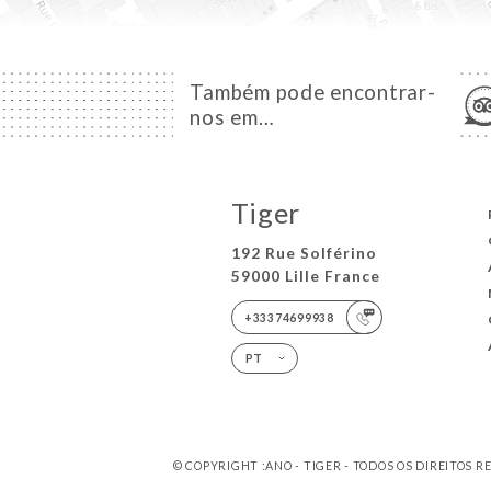
Também pode encontrar-
nos em…
Tiger
192 Rue Solférino
59000 Lille France
+33374699938
PT
© COPYRIGHT :ANO - TIGER - TODOS OS DIREITOS 