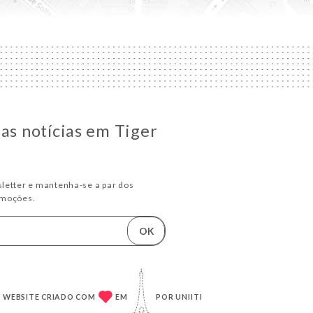
 as notícias em Tiger
letter e mantenha-se a par dos
omoções.
OK
WEBSITE CRIADO COM
EM
POR
UNIITI