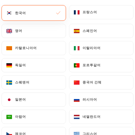
메뉴
KO
프랑스어
프랑스어
한국어
한국어
영어
영어
스페인어
스페인어
카탈로니아어
카탈로니아어
이탈리아어
이탈리아어
/
홈
연락처
연락처
독일어
독일어
포르투갈어
포르투갈어
스웨덴어
스웨덴어
중국어 간체
중국어 간체
일본어
일본어
러시아어
러시아어
아랍어
아랍어
네덜란드어
네덜란드어
Tiger
체코어
체코어
그리스어
그리스어