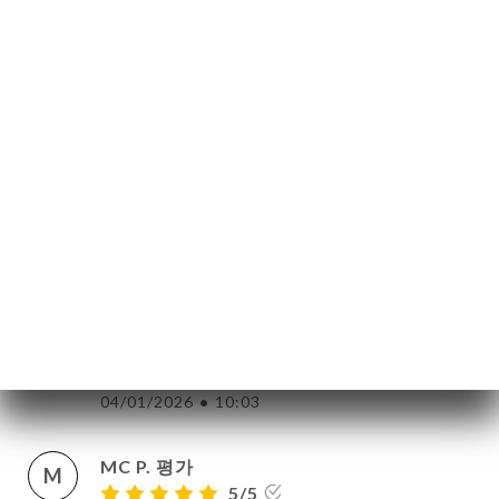
porc, poisson, aubergine), un régal.
약
28/02/2026
•
09:04
기
문
brigitte p. 평가
B
기
1/5
러
Produits de très mauvaise qualité
25/01/2026
•
05:54
뷰
뉴
Bern M. 평가
B
락
4/5
Accueil chaleureux...multiple choix de
plats...bonne qualité...excellent.
04/01/2026
•
10:03
MC P. 평가
M
5/5