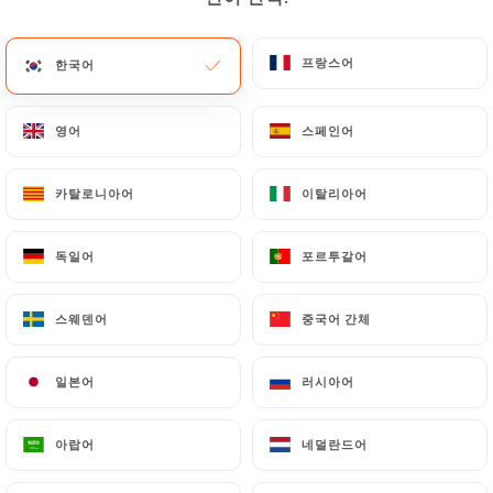
메뉴
KO
프랑스어
프랑스어
한국어
한국어
영어
영어
스페인어
스페인어
카탈로니아어
카탈로니아어
이탈리아어
이탈리아어
/
홈
리뷰
리뷰
독일어
독일어
포르투갈어
포르투갈어
스웨덴어
스웨덴어
중국어 간체
중국어 간체
126 Uniiti 리뷰
일본어
일본어
러시아어
러시아어
4.6 / 5
아랍어
아랍어
네덜란드어
네덜란드어
100% 실제 검증된 리뷰입니다.