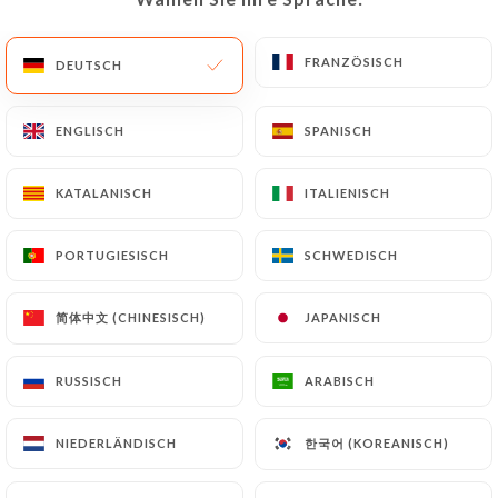
DE
MENÜ
FRANZÖSISCH
FRANZÖSISCH
DEUTSCH
DEUTSCH
ENGLISCH
ENGLISCH
SPANISCH
SPANISCH
KATALANISCH
KATALANISCH
ITALIENISCH
ITALIENISCH
/
START
BEWERTUNGEN
Bewertungen
PORTUGIESISCH
PORTUGIESISCH
SCHWEDISCH
SCHWEDISCH
简体中文 (CHINESISCH)
简体中文 (CHINESISCH)
JAPANISCH
JAPANISCH
126 Bewertungen auf Uniiti
RUSSISCH
RUSSISCH
ARABISCH
ARABISCH
4.6 / 5
한국어 (KOREANISCH)
한국어 (KOREANISCH)
NIEDERLÄNDISCH
NIEDERLÄNDISCH
100% echte, überprüfte Bewertungen.