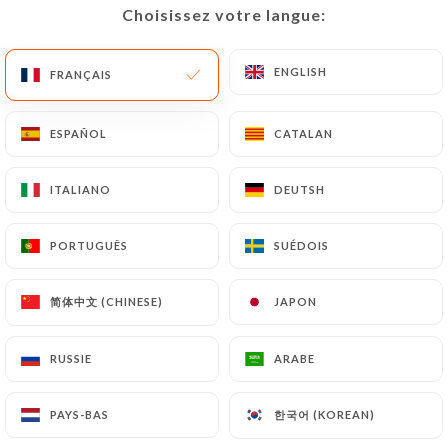
Choisissez votre langue:
Choisissez votre langue:
FR
MENU
ENGLISH
ENGLISH
FRANÇAIS
FRANÇAIS
ESPAÑOL
ESPAÑOL
CATALAN
CATALAN
/
ACCUEIL
LES AVIS
ITALIANO
ITALIANO
DEUTSH
DEUTSH
Les Avis
PORTUGUÊS
PORTUGUÊS
SUÉDOIS
SUÉDOIS
简体中文 (CHINESE)
简体中文 (CHINESE)
JAPON
JAPON
126 avis sur Uniiti
RUSSIE
RUSSIE
ARABE
ARABE
4.6 / 5
한국어 (KOREAN)
한국어 (KOREAN)
PAYS-BAS
PAYS-BAS
100% vrais avis, vérifiés.