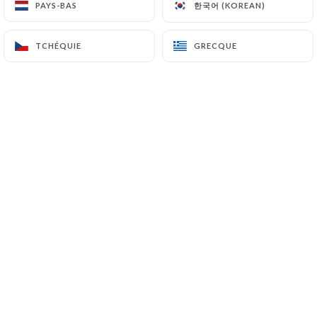
한국어 (KOREAN)
한국어 (KOREAN)
PAYS-BAS
PAYS-BAS
3 Saveurs de la Terre "Végétarien"地三鲜
Pommes de terre, aubergine et haricots, un plat du
TCHÉQUIE
TCHÉQUIE
GRECQUE
GRECQUE
nord de la Chine
12.00€
Épinards à l’ail "Végétarien" 蒜蓉菠菜
11.00€
Morceaux de taro à la ciboule "Végétarien"葱油
芋子
12.00€
PLATS DE NOUILLES