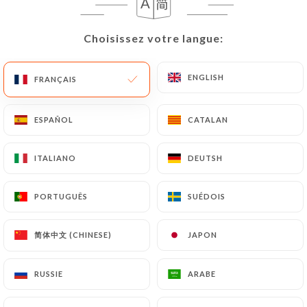
Choisissez votre langue:
Choisissez votre langue:
PLATS DE LÉGUMES
ENGLISH
ENGLISH
FRANÇAIS
FRANÇAIS
Aubergine sautée à la sauce à l’huître 鱼香茄子
12.80€
ESPAÑOL
ESPAÑOL
CATALAN
CATALAN
Aubergine braisée et croustillante
"Végétarien"风味茄子
ITALIANO
ITALIANO
DEUTSH
DEUTSH
12.80€
PORTUGUÊS
PORTUGUÊS
SUÉDOIS
SUÉDOIS
Haricots sautés au porc 干煸四季豆
12.80€
简体中文 (CHINESE)
简体中文 (CHINESE)
JAPON
JAPON
Chou-fleur frit au wok 干锅花菜
RUSSIE
RUSSIE
ARABE
ARABE
11.00€