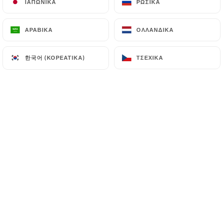
3 Γεύσεις της Γης "Χορτοφαγικές"
ΙΑΠΩΝΙΚΆ
ΙΑΠΩΝΙΚΆ
ΡΩΣΙΚΆ
ΡΩΣΙΚΆ
Πατάτες, μελιτζάνες και φασόλια, ένα πιάτο από τη
βόρεια Κίνα
ΑΡΑΒΙΚΆ
ΑΡΑΒΙΚΆ
ΟΛΛΑΝΔΙΚΆ
ΟΛΛΑΝΔΙΚΆ
12.00€
한국어 (ΚΟΡΕΆΤΙΚΑ)
한국어 (ΚΟΡΕΆΤΙΚΑ)
ΤΣΈΧΙΚΑ
ΤΣΈΧΙΚΑ
Épinards à l'ail "Végétarien" Σπανάκι με
σκόρδο
11.00€
Κομμάτια taro με σχοινόπρασο "Vegetarian"
12.00€
ΠΙΑΤΑ ΜΕ ΧΥΜΠΙΛΙΑ
Udon de bœuf μοσχαρίσιο κρέας και