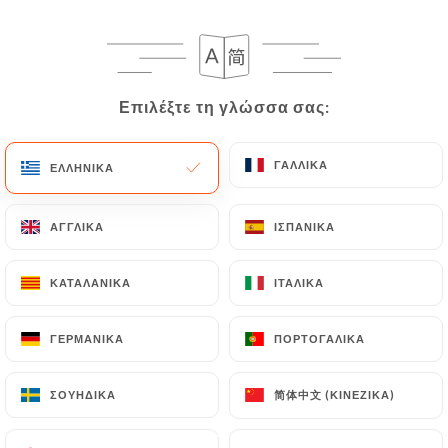
ΠΙΑΤΑ ΛΑΧΑΝΙΚΑ
Επιλέξτε τη γλώσσα σας:
Επιλέξτε τη γλώσσα σας:
Μελιτζάνα σοταρισμένη σε σάλτσα στρειδιού
12.80€
ΓΑΛΛΙΚΆ
ΓΑΛΛΙΚΆ
ΕΛΛΗΝΙΚΆ
ΕΛΛΗΝΙΚΆ
Τραγανή κοκκινιστή μελιτζάνα "Vegetarian"
ΑΓΓΛΙΚΆ
ΑΓΓΛΙΚΆ
ΙΣΠΑΝΙΚΆ
ΙΣΠΑΝΙΚΆ
12.80€
ΚΑΤΑΛΑΝΙΚΆ
ΚΑΤΑΛΑΝΙΚΆ
ΙΤΑΛΙΚΆ
ΙΤΑΛΙΚΆ
Haricots sautés au porc
12.80€
ΓΕΡΜΑΝΙΚΆ
ΓΕΡΜΑΝΙΚΆ
ΠΟΡΤΟΓΑΛΙΚΆ
ΠΟΡΤΟΓΑΛΙΚΆ
Wok τηγανητό κουνουπίδι
简体中文 (ΚΙΝΈΖΙΚΑ)
简体中文 (ΚΙΝΈΖΙΚΑ)
ΣΟΥΗΔΙΚΆ
ΣΟΥΗΔΙΚΆ
11.00€