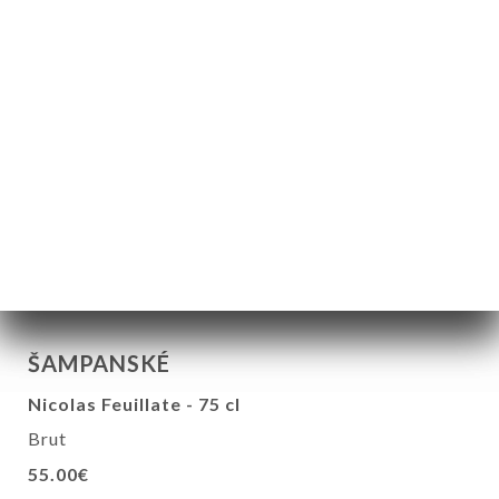
Vyvážené a gurmánské rosé s krásnou vůní
čerstvého ovoce
6.50€
15.00€
19.00€
Výběr Tiger "Oblíbený"
Viz server
5.00€
11.00€
18.00€
ŠAMPANSKÉ
Nicolas Feuillate - 75 cl
Brut
55.00€