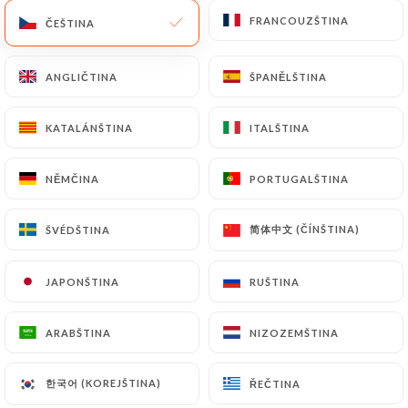
FRANCOUZŠTINA
FRANCOUZŠTINA
ČEŠTINA
ČEŠTINA
ZELENINOVÁ JÍDLA
Lilek restovaný v ústřicové omáčce
ANGLIČTINA
ANGLIČTINA
ŠPANĚLŠTINA
ŠPANĚLŠTINA
12.80€
KATALÁNŠTINA
KATALÁNŠTINA
ITALŠTINA
ITALŠTINA
Křupavý dušený lilek "Vegetariánský"
12.80€
NĚMČINA
NĚMČINA
PORTUGALŠTINA
PORTUGALŠTINA
Haricots sautés au porc
简体中文 (ČÍNŠTINA)
简体中文 (ČÍNŠTINA)
ŠVÉDŠTINA
ŠVÉDŠTINA
12.80€
JAPONŠTINA
JAPONŠTINA
RUŠTINA
RUŠTINA
Wok smažený květák
11.00€
ARABŠTINA
ARABŠTINA
NIZOZEMŠTINA
NIZOZEMŠTINA
3 "Vegetariánské" příchutě Země
한국어 (KOREJŠTINA)
한국어 (KOREJŠTINA)
ŘEČTINA
ŘEČTINA
Brambory, lilek a fazole, pokrm ze severní Číny