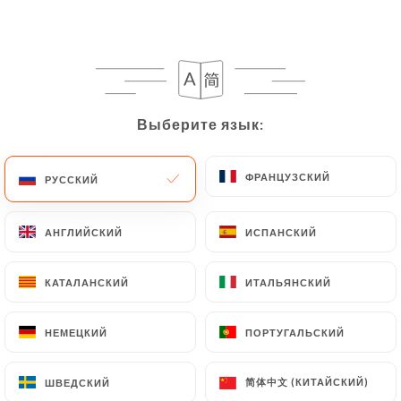
Жареная вермишель со свиным фаршем
11.00€
Выберите язык:
Выберите язык:
ОВОЩНЫЕ БЛЮДА
ФРАНЦУЗСКИЙ
ФРАНЦУЗСКИЙ
РУССКИЙ
РУССКИЙ
Баклажаны тушеные в устричном соусе
12.80€
АНГЛИЙСКИЙ
АНГЛИЙСКИЙ
ИСПАНСКИЙ
ИСПАНСКИЙ
Хрустящие тушеные баклажаны
"Вегетарианские"
КАТАЛАНСКИЙ
КАТАЛАНСКИЙ
ИТАЛЬЯНСКИЙ
ИТАЛЬЯНСКИЙ
12.80€
НЕМЕЦКИЙ
НЕМЕЦКИЙ
ПОРТУГАЛЬСКИЙ
ПОРТУГАЛЬСКИЙ
Соте из фасоли со свининой
12.80€
简体中文 (КИТАЙСКИЙ)
简体中文 (КИТАЙСКИЙ)
ШВЕДСКИЙ
ШВЕДСКИЙ