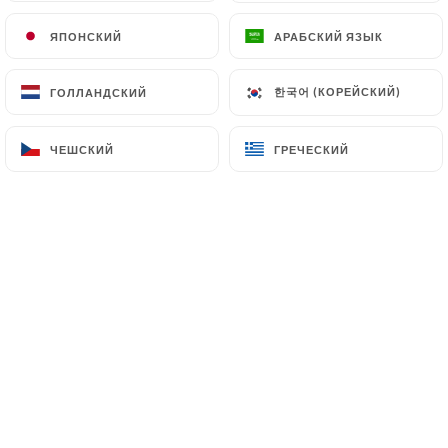
Жареная цветная капуста вок
ЯПОНСКИЙ
ЯПОНСКИЙ
АРАБСКИЙ ЯЗЫК
АРАБСКИЙ ЯЗЫК
11.00€
한국어 (КОРЕЙСКИЙ)
한국어 (КОРЕЙСКИЙ)
ГОЛЛАНДСКИЙ
ГОЛЛАНДСКИЙ
3 вкуса Земли «Вегетарианская»
Картофель, баклажаны и фасоль, блюдо из
ЧЕШСКИЙ
ЧЕШСКИЙ
ГРЕЧЕСКИЙ
ГРЕЧЕСКИЙ
северного Китая.
12.00€
Épinards à l'ail "Végétarien" Шпинат с
чесноком
11.00€
Кусочки таро с зеленым луком
"Вегетарианское"
12.00€