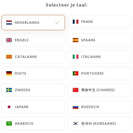
Selecteer je taal:
Selecteer je taal:
NL
MENU
FRANS
FRANS
NEDERLANDS
NEDERLANDS
ENGELS
ENGELS
SPAANS
SPAANS
/
HOME
REVIEWS
CATALAANS
CATALAANS
ITALIAANS
ITALIAANS
Reviews
DUITS
DUITS
PORTUGEES
PORTUGEES
简体中文 (CHINEES)
简体中文 (CHINEES)
ZWEEDS
ZWEEDS
126 reviews op Uniiti
JAPANS
JAPANS
RUSSISCH
RUSSISCH
4.6 / 5
한국어 (KOREAANS)
한국어 (KOREAANS)
ARABISCH
ARABISCH
100% authentieke, geverifieerde reviews.