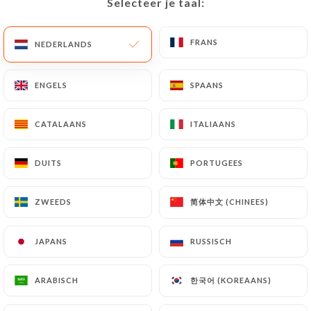
Selecteer je taal:
Selecteer je taal:
126 REVIEW
RESTAURANT DE CUISINE FUSION ASIATIQUE
FRANS
FRANS
NEDERLANDS
NEDERLANDS
192 Rue Solférino
59000 Lille France
ENGELS
ENGELS
SPAANS
SPAANS
CATALAANS
CATALAANS
ITALIAANS
ITALIAANS
DUITS
DUITS
PORTUGEES
PORTUGEES
简体中文 (CHINEES)
简体中文 (CHINEES)
ZWEEDS
ZWEEDS
JAPANS
JAPANS
RUSSISCH
RUSSISCH
한국어 (KOREAANS)
한국어 (KOREAANS)
ARABISCH
ARABISCH
Wie zijn wij?