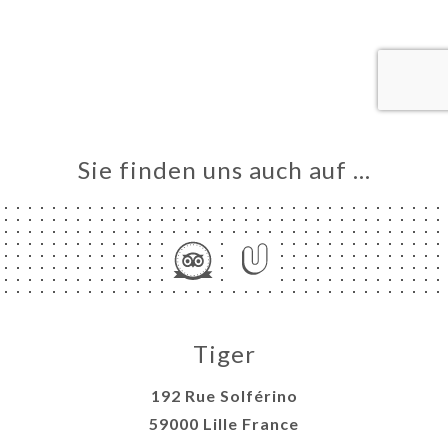
VIEREN
LLUNG
ERIE
RTUNG
NÜ
Sie finden uns auch auf …
TAKT
Tiger
192 Rue Solférino
59000 Lille France