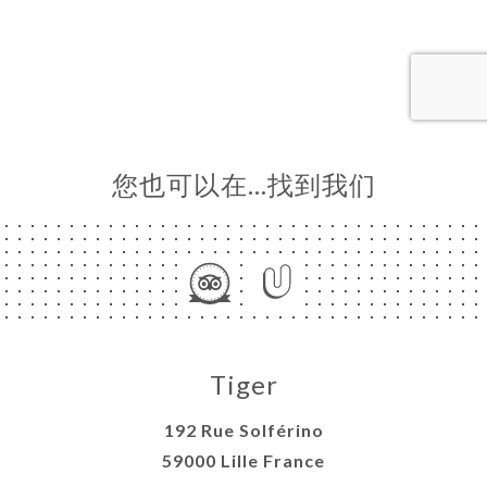
单
库
价
单
系
您也可以在…找到我们
Tiger
192 Rue Solférino
59000 Lille France