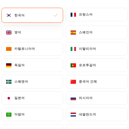
126 리뷰
프랑스어
프랑스어
한국어
한국어
RESTAURANT DE CUISINE FUSION ASIATIQUE
192 Rue Solférino
영어
영어
스페인어
스페인어
59000 Lille France
카탈로니아어
카탈로니아어
이탈리아어
이탈리아어
독일어
독일어
포르투갈어
포르투갈어
스웨덴어
스웨덴어
중국어 간체
중국어 간체
일본어
일본어
러시아어
러시아어
아랍어
아랍어
네덜란드어
네덜란드어
소개